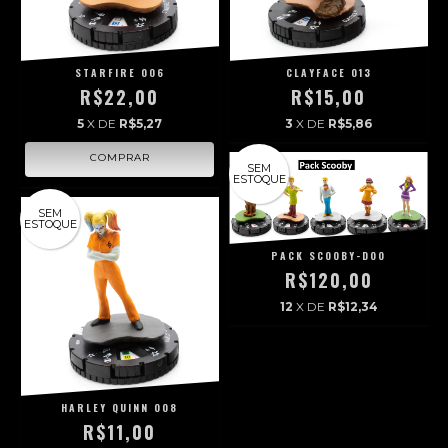
STARFIRE 006
CLAYFACE 013
R$22,00
R$15,00
5
X DE
R$5,27
3
X DE
R$5,86
SEM
ESTOQUE
SEM
ESTOQUE
PACK SCOOBY-DOO
R$120,00
12
X DE
R$12,34
HARLEY QUINN 008
R$11,00