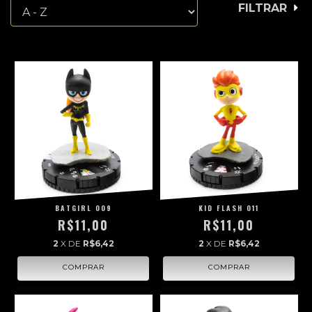
FILTRAR
BATGIRL 009
KID FLASH 011
R$11,00
R$11,00
2
X DE
R$6,42
2
X DE
R$6,42