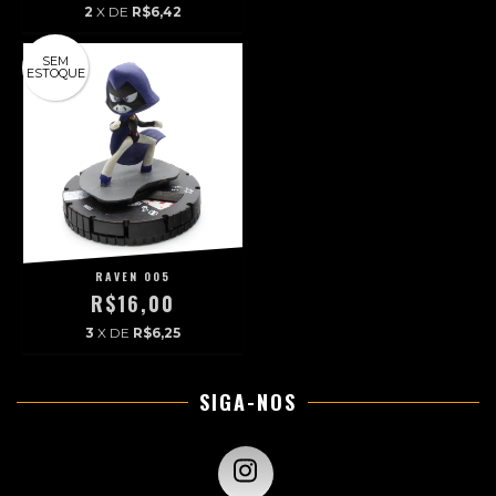
2
X DE
R$6,42
SEM
ESTOQUE
RAVEN 005
R$16,00
3
X DE
R$6,25
SIGA-NOS